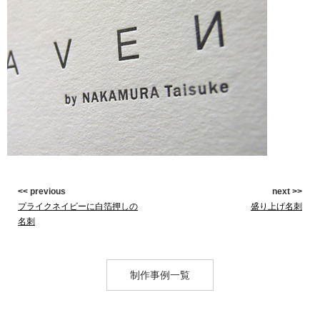
<< previous
next >>
プライクネイビーに白箔押しの
盛り上げ名刺
名刺
制作事例一覧