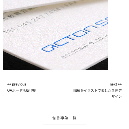
<< previous
next >>
GAボード活版印刷
職種をイラストで表した名刺デ
ザイン
制作事例一覧